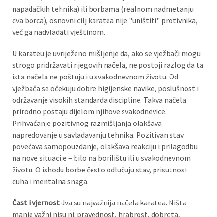
napadačkih tehnika) ili borbama (realnom nadmetanju
dva borca), osnovni cilj karatea nije "uništiti" protivnika,
već ga nadvladati vještinom.
U karateu je uvriježeno mišljenje da, ako se vježbači mogu
strogo pridržavati njegovih načela, ne postoji razlog da ta
ista načela ne poštuju i u svakodnevnom životu. Od
vježbača se očekuju dobre higijenske navike, poslušnost i
održavanje visokih standarda discipline. Takva načela
prirodno postaju dijelom njihove svakodnevice.
Prihvaćanje pozitivnog razmišljanja olakšava
napredovanje u savladavanju tehnika. Pozitivan stav
povećava samopouzdanje, olakšava reakciju i prilagodbu
na nove situacije – bilo na borilištu ili u svakodnevnom
životu. O ishodu borbe često odlučuju stav, prisutnost
duha i mentalna snaga.
Čast i vjernost
dva su najvažnija načela karatea. Ništa
manje važni nisu ni: pravednost, hrabrost, dobrota,