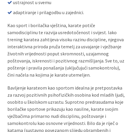
ustrajnost u svemu
adaptiranje i prilagodbu u zajednici.
Kao sport i borilačka vještina, karate potiče
samodisciplinu te razvija usredotočenost i svijest. Iako
trening karatea zahtijeva visoku razinu discipline, njegova
interaktivna priroda pruža temelj za usvajanje i vježbanje
životnih vrijednosti poput skromnosti, uzajamnog
poštovanja, iskrenosti i pozitivnog razmišljanja. Sve to, uz
poštenje i pravila ponašanja (uključujući samokontrolu),
čini načela na kojima je karate utemeljen.
Bavljenje karateom kao sportom idealna je pretpostavka
za razvoj pozitivnih psihofizičkih osobina kod mladih ljudi,
osobito u školskom uzrastu. Suprotno predrasudama koje
borilačke sportove prikazuju kao nasilne, karate svojim
vježbačima primarno nudi disciplinu, poštovanje i
samokontrolu kao osnovne vrijednosti. Bilo da je riječ o
katama (sustavno povezanom slijedu obrambenih i