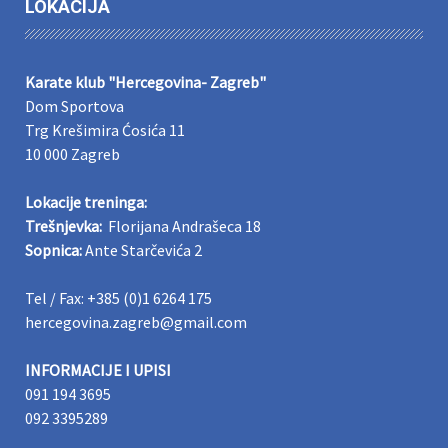
LOKACIJA
Karate klub "Hercegovina- Zagreb"
Dom Sportova
Trg Krešimira Ćosića 11
10 000 Zagreb
Lokacije treninga:
Trešnjevka:
Florijana Andrašeca 18
Sopnica:
Ante Starčevića 2
Tel / Fax: +385 (0)1 6264 175
hercegovina.zagreb@gmail.com
INFORMACIJE I UPISI
091 194 3695
092 3395289